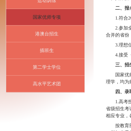
运动训练
二、报
国家优师专项
1.
符合
2.
参加
港澳台招生
合并的省份
3.
理想
插班生
4.
接受
三、招
第二学士学位
国家优
理学，均为
高水平艺术团
四、录
1.
高考
省级招生考
相应专业，
按教育