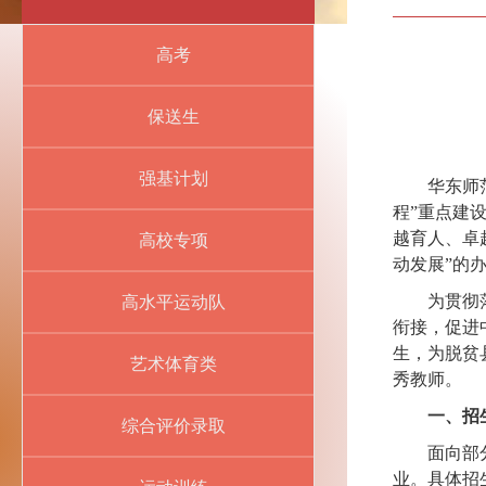
高考
保送生
强基计划
华东师
程”重点建
越育人、卓
高校专项
动发展”的
为贯彻
高水平运动队
衔接，促进
生，为脱贫
艺术体育类
秀教师。
一、招
综合评价录取
面向部
业。
具体招