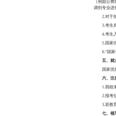
（例如公费
调剂专业进
2.
对于
3.
考生
4.
考生
5.
国家
6.
“国
五、就
国家优
六、注
1.
我校
2.
报考
3.
若教
七、领