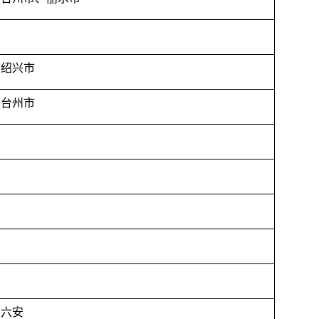
、绍兴市
、台州市
、六安