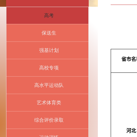
高考
保送生
强基计划
省市名
高校专项
高水平运动队
艺术体育类
综合评价录取
河北