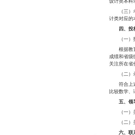
设计类本科
（三）
计类对应的
四、投
（一）
根据教
成绩和省级
关注所在省
（二）
符合上
比较数学、
五、领
（一）
（二）
六、联