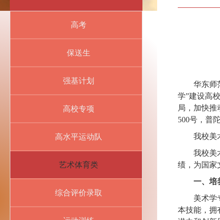
高考
保送生
强基计划
华东师
学”建设高
局，加快推
高校专项
500号，普
我校美
高水平运动队
我校美
艺术体育类
绩，为国家
一、培
综合评价录取
美术学
本技能，拥