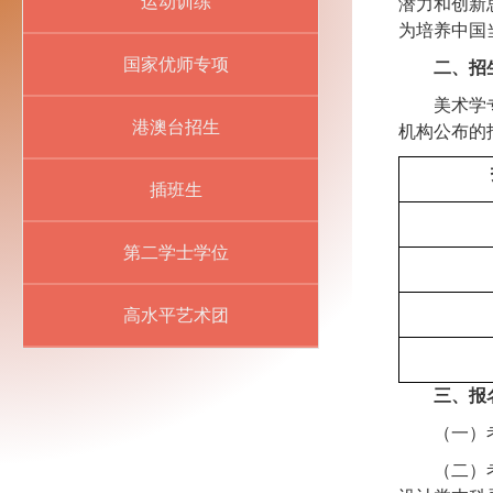
运动训练
潜力和创新
为培养中国
国家优师专项
二、招
美术学
港澳台招生
机构公布的
插班生
第二学士学位
高水平艺术团
三、报
（一）
（二）