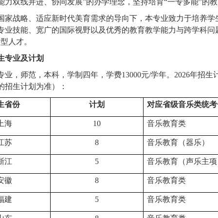
能力双线并进、协同发展”的办学理念，坚持培育“一专多能”的
国家战略、适应新时代美育需求的导向下，本专业致力于培养学
专业技能、宽广的国际视野以及优秀的教育教学能力与跨学科问
合型人才。
生专业及计划
专业，师范，本科，学制四年，学费13000元/学年。2026年
的招生计划为准）：
生省份
计划
对应省级音乐类统考
上海
10
音乐教育类
江苏
8
音乐教育（器乐）
浙江
5
音乐教育（声乐主项
安徽
8
音乐教育类
福建
5
音乐教育类