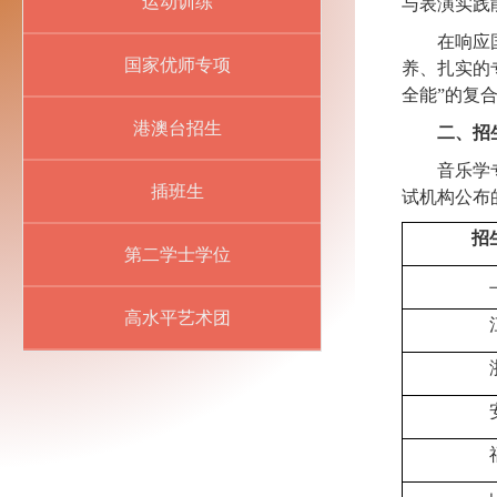
运动训练
与表演实践
在响应
国家优师专项
养、扎实的
全能”的复
港澳台招生
二、招
音乐学
插班生
试机构公布
招
第二学士学位
高水平艺术团