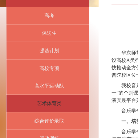
高考
保送生
强基计划
华东师
设高校A类
快推动全方
高校专项
普陀校区位于
我校音
高水平运动队
一”的个别
演实践平台
艺术体育类
音乐学
综合评价录取
一、培
音乐学