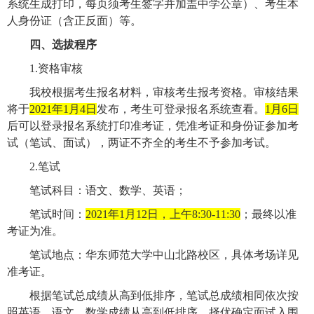
系统生成打印，每页须考生签字并加盖中学公章）、考生本
人身份证（含正反面）等。
四、选拔程序
1.
资格审核
我校根据考生报名材料，审核考生报考资格。审核结果
将于
2021
年
1
月
4
日
发布，考生可登录报名系统查看。
1
月
6
日
后可以登录报名系统打印准考证，凭准考证和身份证参加考
试（笔试、面试），两证不齐全的考生不予参加考试。
2.
笔试
笔试科目：语文、数学、英语；
笔试时间：
2021
年
1
月
12
日，上午
8:30-11:30
；最终以准
考证为准。
笔试地点：华东师范大学中山北路校区，具体考场详见
准考证。
根据笔试总成绩从高到低排序，笔试总成绩相同依次按
照英语、语文、数学成绩从高到低排序，择优确定面试入围