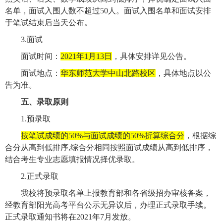
名单，面试入围人数不超过
50
人。面试入围名单和面试安排
于笔试结束后当天公布。
3.
面试
面试时间：
2021
年
1
月
13
日
，具体安排详见公告。
面试地点：
华东师范大学中山北路校区
，具体地点以公
告为准。
五、录取原则
1.
预录取
按笔试成绩的
50%
与面试成绩的
50%
折算综合分
，根据综
合分从高到低排序
,
综合分相同按照面试成绩从高到低排序，
结合考生专业志愿填报情况择优录取。
2.
正式录取
我校将预录取名单上报教育部和各省级招办审核备案，
经教育部阳光高考平台公示无异议后，办理正式录取手续。
正式录取通知书将在
2021
年
7
月发放。