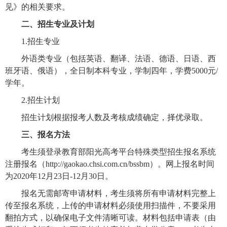
见》的相关要求。
二、招生专业及计划
1.
招生专业
外语类专业（包括英语、翻译、法语、德语、日语、西
班牙语、俄语），全日制本科专业，学制四年，学费
5000
元
/
学年。
2.
招生计划
招生计划根据报考人数及考核成绩确定，择优录取。
三、报名方法
考生须登录教育部阳光高考平台特殊类型招生报名系统
注册报名（
http://gaokao.chsi.com.cn/bssbm
）。网上报名时间
为
2020
年
12
月
23
日
-12
月
30
日。
报名无需邮寄申请材料，考生须将所有申请材料完整上
传至报名系统，上传的申请材料必须使用扫描件，不要采用
翻拍方式，以确保电子文件清晰可读。材料包括申请表（由