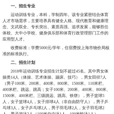
一、招生专业
运动训练专业，本科，学制四年。该专业紧密结合体育
人才市场需求，主要培养具有健全人格、现代教育和健康理
念、文武双全、专长突出、素质高强、追求发展，能够胜任
体校、大中小学校、健身俱乐部和体育行政管理部门工作的
应用型人才。
收费标准：学费
5000
元
/
学年，住宿费按上海市物价局核
准的标准执行。
二、招生计划
2018
年运动训练专业招生计划不超过
45
名。其中男女体
操类
14
人（体操、艺术体操、蹦床、技巧），男女田径
7
人
（男子
100
米、
200
米、
400
米、
800
米、
1500
米、
110
米栏、
400
米栏、跳远、跳高；女子
100
米、
200
米、
400
米、
800
米、
1500
米、
400
米栏、三级跳远、跳高、铁饼），男子篮球
5
人，女子篮球
4
人，女子排球
4
人（非自由防守人），男子乒
乓球
3
人，女子乒乓球
2
人，男子羽毛球
2
人，女子羽毛球
2
人，男子游泳
2
人（
100
米自由泳
1
人、
100
米蛙泳
1
人）。