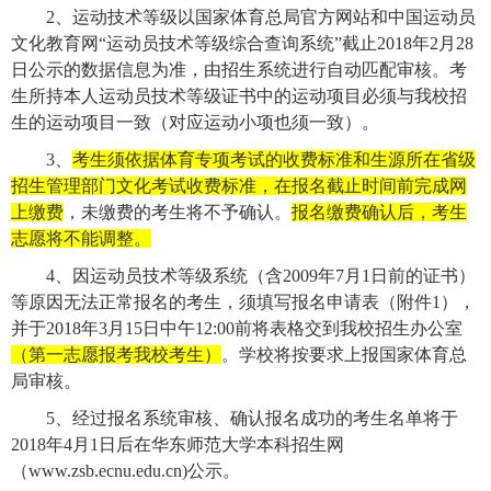
2
、运动技术等级以国家体育总局官方网站和中国运动员
文化教育网“运动员技术等级综合查询系统”截止
2018
年
2
月
28
日公示的数据信息为准，由招生系统进行自动匹配审核。考
生所持本人运动员技术等级证书中的运动项目必须与我校招
生的运动项目一致（对应运动小项也须一致）。
3
、
考生须依据体育专项考试的收费标准和生源所在省级
招生管理部门文化考试收费标准，在报名截止时间前完成网
上缴费
，未缴费的考生将不予确认。
报名缴费确认后，考生
志愿将不能调整。
4
、因运动员技术等级系统（含
2009
年
7
月
1
日前的证书）
等原因无法正常报名的考生，须填写报名申请表（附件
1
），
并于
2018
年
3
月
15
日中午
12:00
前将表格交到我校招生办公室
（第一志愿报考我校考生）
。学校将按要求上报国家体育总
局审核。
5
、经过报名系统审核、确认报名成功的考生名单将于
2018
年
4
月
1
日后在华东师范大学本科招生网
（
www.zsb.ecnu.edu.cn)
公示。