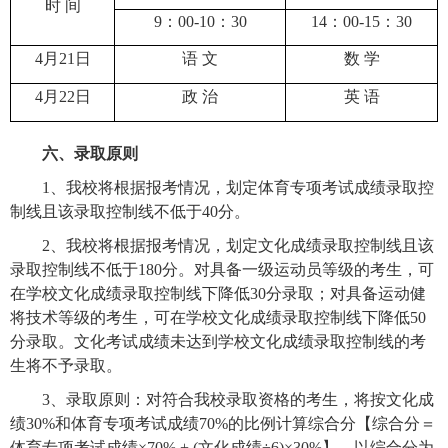
时 间
9
：
00-10
：
30
14
：
00-15
：
30
4
月
21
日
语 文
数 学
4
月
22
日
政 治
英 语
六、录取原则
1
、我校将根据报考情况，划定体育专项考试成绩录取控
制线且该录取控制线不低于
40
分。
2
、我校将根据报考情况，划定文化成绩录取控制线且该
录取控制线不低于
180
分。对具备一级运动员等级的考生，可
在学校文化成绩录取控制线下降低
30
分录取；对具备运动健
将技术等级的考生，可在学校文化成绩录取控制线下降低
50
分录取。文化考试成绩未达到学校文化成绩录取控制线的考
生将不予录取。
3
、录取原则：对符合我校录取资格的考生，将按文化成
绩
30%
和体育专项考试成绩
70%
的比例计算综合分【综合分＝
体育专项考试成绩×
70% + (
文化成绩÷
6)
×
30%
】，以综合分为