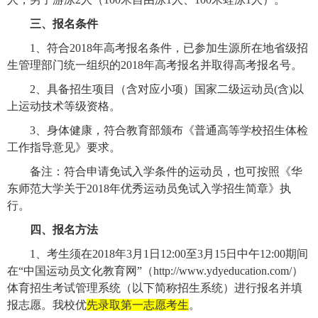
三、报名条件
1
、符合
2018
年高考报名条件，已参加生源所在地省级招
生管理部门统一组织的
2018
年高考报名并取得高考报名号。
2
、具备招生项目（含对应小项）国家二级运动员
(
含
)
以
上运动技术等级资格。
3
、身体健康，符合教育部颁布《普通高等学校招生体检
工作指导意见》要求。
备注：符合申请免试入学条件的运动员，也可按照《华
东师范大学关于
2018
年优秀运动员免试入学招生简章》执
行。
四、报名方法
1
、考生须在
2018
年
3
月
1
日
12:00
至
3
月
15
日中午
12:00
期间
在“中国运动员文化教育网”（
http://www.ydyeducation.com/
）
体育招生考试管理系统（以下简称招生系统）进行报名并填
报志愿。我校优
先录取第一志愿考生
。