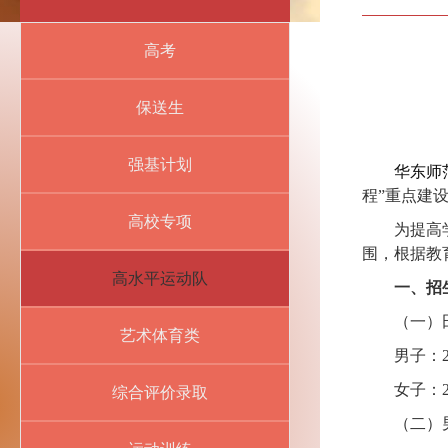
高考
保送生
强基计划
华东师
程”重点建
高校专项
为提高
围，根据教
高水平运动队
一、招
（一）
艺术体育类
男子：
女子：
综合评价录取
（二）