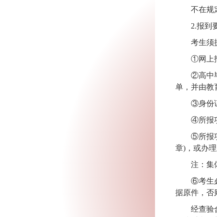
不在规
2.
报到
考生须
①网上
②高中
单，并由教
③身份
④所报
⑤所报
章
)
，或办理
注：集
⑥
考生
据原件，否
经查验