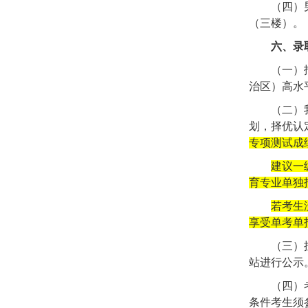
（四）
（三楼）。
六、录
（一）
治区）高水
（二）
划，择优认
专项测试成
建议一
育专业单独
若考生
享受单考单
（三）
站进行公示
（四）
条件考生须