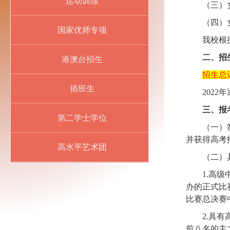
运动训练
（三）
（四）
国家优师专项
我校根
二、招
港澳台招生
招生总
插班生
2022
年
三、报
第二学士学位
（一）
并获得高考
高水平艺术团
（二）
1.
高级
办的正式比
比赛总决赛
2.
具有
前八名的主