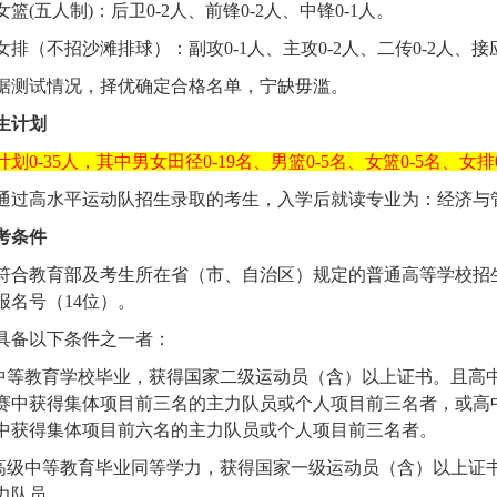
女篮
(
五人制
)
：后卫
0-2
人、前锋
0-2
人、中锋
0-1
人
。
女排（不招沙滩排球）：副攻
0-1
人、主攻
0-2
人、二传
0-2
人、
接
据测试情况，择优确定合格名单，宁缺毋滥。
生计划
计划
0-35
人，其中男女田径
0-19
名、男篮
0-5
名、女篮
0-5
名、女排
通过高水平运动队招生录取的考生，入学后就读专业为：经济与
考条件
符合教育部及考生所在省（市、自治区）规定的普通高等学校招
报名号（
14
位）。
具备以下条件之一者：
中等教育学校毕业，获得国家二级运动员（含）以上证书。且高
赛中获得集体项目前三名的主力队员或个人项目前三名者，或高
中获得集体项目前六名的主力队员或个人项目前三名者。
高级中等教育毕业同等学力，获得国家一级运动员（含）以上证
力队员。