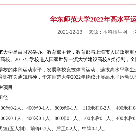
华东师范大学2022年高水平
2021-12-13
来源：本科招生网
范大学是由国家举办、教育部主管，教育部与上海市人民政府重
设高校。
2017
年学校
进
入国家世界一流大学建
设
高校
A
类
行列，全
学校的体育运动水平，发展学校竞技体育运动，选拔高水平学生
育部有关通知精神，华东师范大学
2022
年继续开展高水平运动队
生项目
田径
200
米
0-2
人、
400
米
0-1
人、
800
米
0-1
人、
110
米栏
0-2
人、
400
米栏
0
200
米
0-1
人、
400
米
0-1
人、
800
米
0-1
人、
100
米栏
0-1
人、
400
米栏
0
男篮
(
五人制
)
：前锋
0-2
人、后卫
0-2
人、中锋
0-1
人
。