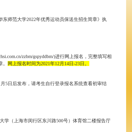
华东师范大学
2022
年优秀运动员保送生招生简章》执
.chsi.com.cn/zzbm/gspyddbm/)
进行网上报名，完整填写相
章。
网上报名时间为
2021
年
12
月
14
日
-23
日。
1
月
5
日后发布，请考生自行登录报名系统查看初审结
大学（上海市闵行区东川路
500
号）体育馆二楼报告厅