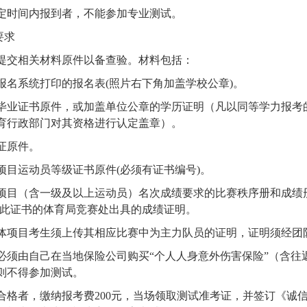
定时间内报到者，不能参加专业测试。
要求
提交相关材料原件以备查验。材料包括：
报名系统打印的报名表
(
照片右下角加盖学校公章
)
。
毕业证书原件，或加盖单位公章的学历证明（凡以同等学力报考
育行政部门对其资格进行认定盖章）。
证原件。
项目运动员等级证书原件
(
必须有证书编号
)
。
项目（含一级及以上运动员）名次成绩要求的比赛秩序册和成绩
此证书的体育局竞赛处出具的成绩证明。
体项目考生须上传其相应比赛中为主力队员的证明，证明须经团
必须由自己在当地保险公司购买“个人人身意外伤害保险”（含往
则不得参加测试。
合格者，缴纳报考费
200
元，当场领取测试准考证，并签订《诚