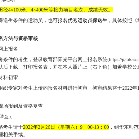
田径
4×100
米、
4×400
米等接力项目名次、成绩无效。
保送生条件的运动员，也可
报名优秀运动员保送生，具体
按照《
名方法与资格审核
网上报名
考条件的考生，登录教育部阳光平台网上报名系统
(https://gaokao
认后下载、打印报名表，并在本人照片上（右下角）加盖学校公
材料初审
组织专家对考生上传的报名材料进行初审，初审结果将于
2022
年
现场报到及资格复查
和地点
格考生请于
2022
年
2
月
26
日（星期六）
9
：
00-13
：
00
，到华东师范
理相关手续。