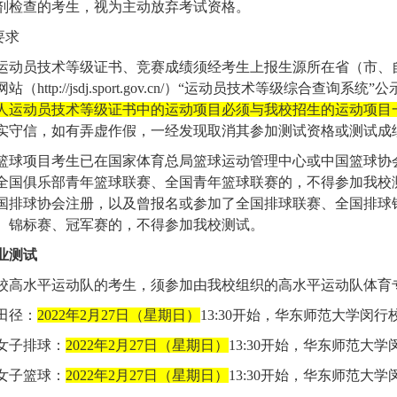
剂检查的考生，视为主动放弃考试资格。
要求
运动员技术等级证书、竞赛成绩须经考生上报生源所在省（市、
网站（
http://jsdj.sport.gov.cn/
）“运动员技术等级综合查询系统”
人运动员技术等级证书中的运动项目必须与我校招生的运动项目
实守信，如有弄虚作假，一经发现取消其参加测试资格或测试成
篮球项目考生已在国家体育总局篮球运动管理中心或中国篮球协
全国俱乐部青年篮球联赛、全国青年篮球联赛的，不得参加我校
国排球协会注册，以及曾报名或参加了全国排球联赛、全国排球
、锦标赛、冠军赛的，不得参加我校测试。
业测试
校高水平运动队的考生，须参加由我校组织的高水平运动队体育
田径：
2022
年
2
月
27
日（星期日）
13:30
开始，华东师范大学闵行
女子排球：
2022
年
2
月
27
日（星期日）
13:30
开始，华东师范大学
女子篮球：
2022
年
2
月
27
日（星期日）
13:30
开始，华东师范大学