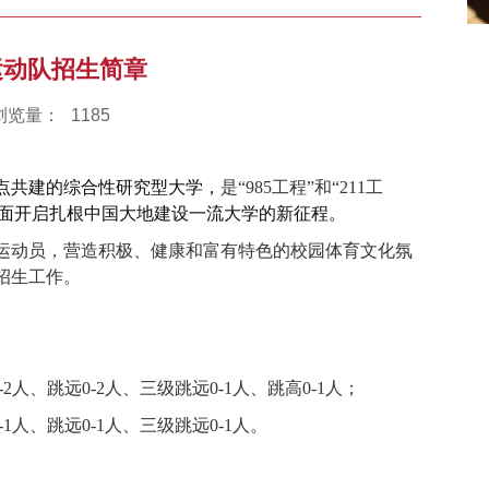
运动队招生简章
浏览量：
1185
点共建的综合性研究型大学，
是“
985
工程”和“
211
工
面开启扎根中国大地建
设
一流大学的新征程
。
运动员，营造积极、健康和富有特色的校园体育文化氛
招生工作。
-2
人、跳远
0-2
人、三级跳远
0-1
人、跳高
0-1
人；
-1
人、跳远
0-1
人、三级跳远
0-1
人
。