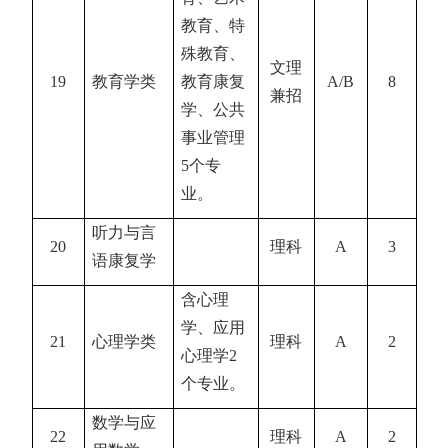
教育、特
殊教育、
文理
19
教育学类
教育康复
A/B
8
兼招
学、公共
事业管理
5
个专
业。
听力与言
20
理科
A
3
语康复学
含心理
学、应用
21
心理学类
理科
A
2
心理学
2
个专业。
数学与应
22
理科
A
2