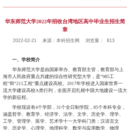
华东师范大学2022年招收台湾地区高中毕业生招生简
章
2022-02-21
来源：本科招生网
浏览量：
813
一、学校简介
华东师范大学是由国家举办、教育部主管，教育部与上
海市人民政府重点共建的综合性研究型大学，
是“
985
工
程”和“
211
工程”重点建设高校。
2017
年学校
进
入国家世界一
流大学建
设
高校
A
类
行列，全面开启扎根中国大地建
设
一流大
学的新征程
。
学校现设有
4
个学部，
31
个全日制学院，
85
个本科专业，
涵盖哲学、教育学、经济学、法学、文学、历史学、理学、
工学、管理学、医学、艺术学十一大学科门类；汉语言文
学、历史学、心理学、地理科学、数学与应用数学、物理