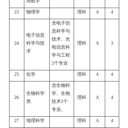
用数学
23
物理学
理科
A
4
含电子信
息科学与
电子信息
技术、光
24
科学与技
理科
A
3
电信息科
术
学与工程
2
个专业
25
化学
理科
A
4
含生物科
生物科学
学、生物
26
理科
A
4
类
技术
2
个
专业。
27
地理科学
理科
A
4