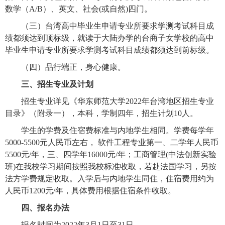
数学（
A/B
）、英文、社会
(
或自然
)
四门。
（三）台湾高中毕业生申请专业所要求学测考试科目成
绩都须达到顶标级，就读于大陆办学的台商子女学校的高中
毕业生申请专业所要求学测考试科目成绩都须达到前标级。
（四）品行端正，身心健康。
三、招生专业
及计划
招生专业详见《华东师范大学
2022
年
台湾地区招生专业
目录》（附录一），本科，学制四年，招生计划
10
人。
学生的学费及住宿费标准与内地学生相同。学费每学年
5000-5500
元人民币左右， 软
件
工程专业第一、二学年人民币
5500
元
/
年，三、四学年
16000
元
/
年；工商管理
(
中法创新实验
班
)
在我校学习期间按照我校标准收取，若赴法国学习，另按
法方学费规定收取。入学后与内地学生同住，住宿费用约为
人民币
1200
元
/
年，具体费用根据住宿条件收取。
四、报名办法
报名时间为
2022
年
3
月
1
日至
31
日。