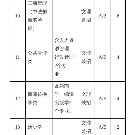
工商管理
（中法创
文理
10
A/B
6
新实验
兼招
班）
含人力资
源管理、
公共管理
文理
11
行政管理
A/B
4
类
兼招
2
个专
业。
含新闻
新闻传播
学、编辑
文理
12
A/B
4
学类
出版学
2
兼招
个专业。
文理
13
历史学
A/B
2
兼招