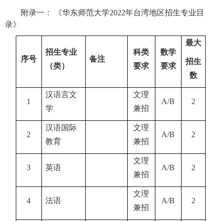
附录一： 《华东师范大学
2022
年台湾地区招生专业目
录》
最大
招生专业
科类
数学
序号
备注
招生
（类）
要求
要求
数
汉语言文
文理
1
A/B
2
学
兼招
汉语国际
文理
2
A/B
2
教育
兼招
文理
3
英语
A/B
2
兼招
文理
4
法语
A/B
2
兼招