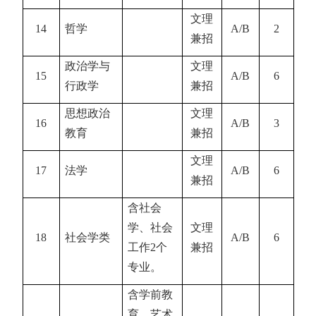
文理
14
哲学
A/B
2
兼招
政治学与
文理
15
A/B
6
行政学
兼招
思想政治
文理
16
A/B
3
教育
兼招
文理
17
法学
A/B
6
兼招
含社会
学、社会
文理
18
社会学类
A/B
6
工作
2
个
兼招
专业。
含学前教
育、艺术