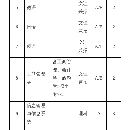
文理
5
德语
A/B
2
兼招
文理
6
日语
A/B
2
兼招
文理
7
俄语
A/B
2
兼招
含工商管
理、会计
工商管理
文理
8
学、旅游
A/B
2
类
兼招
管理
3
个
专业。
信息管理
9
与信息系
理科
A
3
统